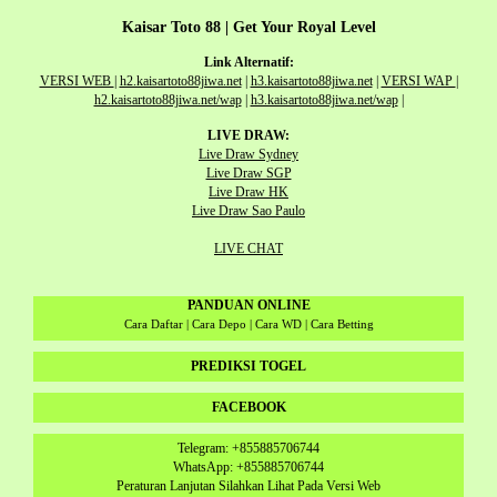
Kaisar Toto 88 | Get Your Royal Level
Link Alternatif:
VERSI WEB
|
h2.kaisartoto88jiwa.net
|
h3.kaisartoto88jiwa.net
|
VERSI WAP
|
h2.kaisartoto88jiwa.net/wap
|
h3.kaisartoto88jiwa.net/wap
|
LIVE DRAW:
Live Draw Sydney
Live Draw SGP
Live Draw HK
Live Draw Sao Paulo
LIVE CHAT
PANDUAN ONLINE
Cara Daftar | Cara Depo | Cara WD | Cara Betting
PREDIKSI TOGEL
FACEBOOK
Telegram: +855885706744
WhatsApp: +855885706744
Peraturan Lanjutan Silahkan Lihat Pada Versi Web