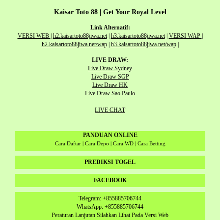
Kaisar Toto 88 | Get Your Royal Level
Link Alternatif:
VERSI WEB
|
h2.kaisartoto88jiwa.net
|
h3.kaisartoto88jiwa.net
|
VERSI WAP
|
h2.kaisartoto88jiwa.net/wap
|
h3.kaisartoto88jiwa.net/wap
|
LIVE DRAW:
Live Draw Sydney
Live Draw SGP
Live Draw HK
Live Draw Sao Paulo
LIVE CHAT
PANDUAN ONLINE
Cara Daftar | Cara Depo | Cara WD | Cara Betting
PREDIKSI TOGEL
FACEBOOK
Telegram: +855885706744
WhatsApp: +855885706744
Peraturan Lanjutan Silahkan Lihat Pada Versi Web