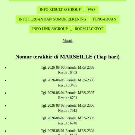
INFO RESULT 88 GROUP
WAP
INFO PERGANTIAN NOMOR REKENING
PENGADUAN
INFO LINK 88GROUP
ROOM JACKPOT
Masuk
Nomor terakhir di MARSEILLE (Tiap hari)
Tgl. 2026-08-06 Periode. MRS-2309
Result : 0468
Tgl. 2026-08-05 Periode. MRS-2308
Result : 3465
Tgl. 2026-08-04 Periode. MRS-2307
Result : 6791
Tgl. 2026-08-03 Periode. MRS-2306
Result : 7912
Tgl. 2026-08-02 Periode. MRS-2305
Result : 6740
Tgl. 2026-08-01 Periode. MRS-2304