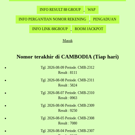
INFO RESULT 88 GROUP
WAP
INFO PERGANTIAN NOMOR REKENING
PENGADUAN
INFO LINK 88GROUP
ROOM JACKPOT
Masuk
Nomor terakhir di CAMBODIA (Tiap hari)
Tgl. 2026-08-09 Periode. CMB-2312
Result : 8111
Tgl. 2026-08-08 Periode. CMB-2311
Result : 5824
Tgl. 2026-08-07 Periode. CMB-2310
Result : 0963
Tgl. 2026-08-06 Periode. CMB-2309
Result : 9250
Tgl. 2026-08-05 Periode. CMB-2308
Result : 7080
Tgl. 2026-08-04 Periode. CMB-2307