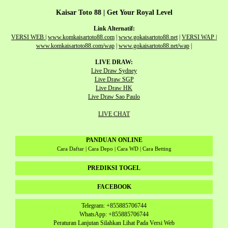
Kaisar Toto 88 | Get Your Royal Level
Link Alternatif:
VERSI WEB
|
www.komkaisartoto88.com
|
www.gokaisartoto88.net
|
VERSI WAP
|
www.komkaisartoto88.com/wap
|
www.gokaisartoto88.net/wap
|
LIVE DRAW:
Live Draw Sydney
Live Draw SGP
Live Draw HK
Live Draw Sao Paulo
LIVE CHAT
PANDUAN ONLINE
Cara Daftar | Cara Depo | Cara WD | Cara Betting
PREDIKSI TOGEL
FACEBOOK
Telegram: +855885706744
WhatsApp: +855885706744
Peraturan Lanjutan Silahkan Lihat Pada Versi Web