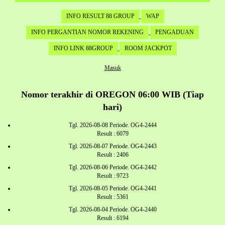
INFO RESULT 88 GROUP
WAP
INFO PERGANTIAN NOMOR REKENING
PENGADUAN
INFO LINK 88GROUP
ROOM JACKPOT
Masuk
Nomor terakhir di OREGON 06:00 WIB (Tiap
hari)
Tgl. 2026-08-08 Periode. OG4-2444
Result : 6079
Tgl. 2026-08-07 Periode. OG4-2443
Result : 2406
Tgl. 2026-08-06 Periode. OG4-2442
Result : 9723
Tgl. 2026-08-05 Periode. OG4-2441
Result : 5361
Tgl. 2026-08-04 Periode. OG4-2440
Result : 6194