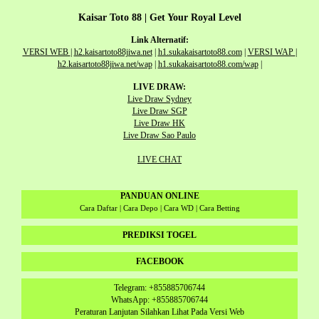
Kaisar Toto 88 | Get Your Royal Level
Link Alternatif:
VERSI WEB
|
h2.kaisartoto88jiwa.net
|
h1.sukakaisartoto88.com
|
VERSI WAP
|
h2.kaisartoto88jiwa.net/wap
|
h1.sukakaisartoto88.com/wap
|
LIVE DRAW:
Live Draw Sydney
Live Draw SGP
Live Draw HK
Live Draw Sao Paulo
LIVE CHAT
PANDUAN ONLINE
Cara Daftar | Cara Depo | Cara WD | Cara Betting
PREDIKSI TOGEL
FACEBOOK
Telegram: +855885706744
WhatsApp: +855885706744
Peraturan Lanjutan Silahkan Lihat Pada Versi Web