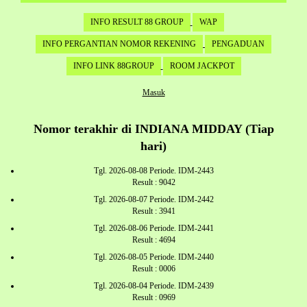
INFO RESULT 88 GROUP
WAP
INFO PERGANTIAN NOMOR REKENING
PENGADUAN
INFO LINK 88GROUP
ROOM JACKPOT
Masuk
Nomor terakhir di INDIANA MIDDAY (Tiap
hari)
Tgl. 2026-08-08 Periode. IDM-2443
Result : 9042
Tgl. 2026-08-07 Periode. IDM-2442
Result : 3941
Tgl. 2026-08-06 Periode. IDM-2441
Result : 4694
Tgl. 2026-08-05 Periode. IDM-2440
Result : 0006
Tgl. 2026-08-04 Periode. IDM-2439
Result : 0969