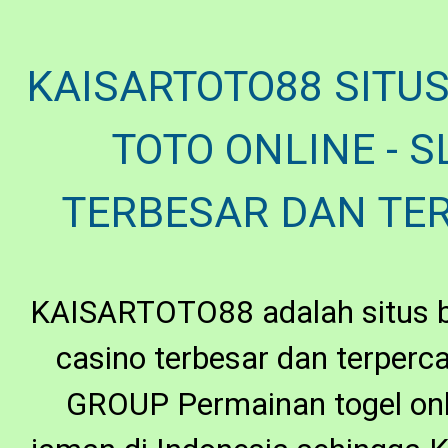
KAISARTOTO88 SITUS
TOTO ONLINE - S
TERBESAR DAN TER
KAISARTOTO88 adalah situs ban
casino terbesar dan terperc
GROUP Permainan togel onli