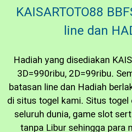
KAISARTOTO88 BBFS 
line dan H
Hadiah yang disediakan KAI
3D=990ribu, 2D=99ribu. Semu
batasan line dan Hadiah berl
di situs togel kami. Situs toge
seluruh dunia, game slot ser
tanpa Libur sehingga para