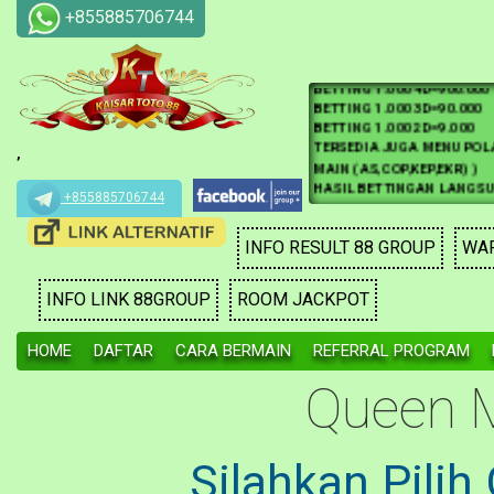
BETTING 1.000 3D=200.000
+855885706744
BETTING 1.000 2D=20.000
PRIZE 3
BETTING 1.000 4D=900.000
BETTING 1.000 3D=90.000
BETTING 1.000 2D=9.000
TERSEDIA JUGA MENU PO
MAIN (AS,COP,KEP,EKR) 
,
:
:
HASIL BETTINGAN LANGSU
KAISARTOTO88 (NO DISKO
+855885706744
INFO RESULT 88 GROUP
WA
INFO LINK 88GROUP
ROOM JACKPOT
HOME
DAFTAR
CARA BERMAIN
REFERRAL PROGRAM
Queen 
Silahkan Pili