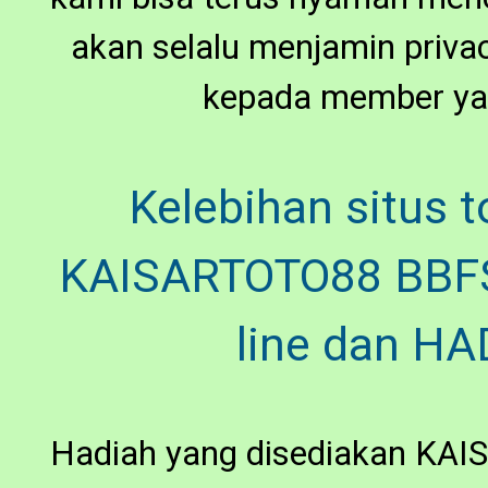
akan selalu menjamin priv
kepada member yan
Kelebihan situs t
KAISARTOTO88 BBFS 
line dan H
Hadiah yang disediakan KAI