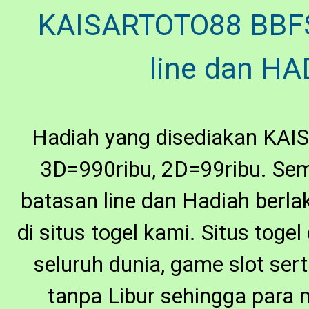
KAISARTOTO88 BBFS 
line dan H
Hadiah yang disediakan KAI
3D=990ribu, 2D=99ribu. Semu
batasan line dan Hadiah berl
di situs togel kami. Situs toge
seluruh dunia, game slot ser
tanpa Libur sehingga para