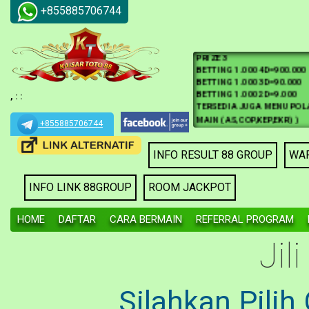
BETTING 1.000 4D=2.000.0
+855885706744
BETTING 1.000 3D=200.000
BETTING 1.000 2D=20.000
PRIZE 3
BETTING 1.000 4D=900.000
BETTING 1.000 3D=90.000
BETTING 1.000 2D=9.000
TERSEDIA JUGA MENU PO
,
:
:
MAIN (AS,COP,KEP,EKR) 
HASIL BETTINGAN LANGSU
+855885706744
KAISARTOTO88 (NO DISKO
INFO RESULT 88 GROUP
WA
INFO LINK 88GROUP
ROOM JACKPOT
HOME
DAFTAR
CARA BERMAIN
REFERRAL PROGRAM
Jil
Silahkan Pili